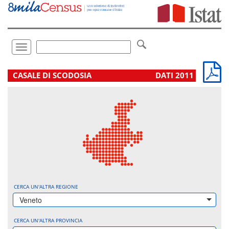
Vai
direttamente
a:
Contenuto
Ricerca
Toggle
navigation
.
CASALE DI SCODOSIA
DATI 2011
CERCA UN'ALTRA REGIONE
Veneto
CERCA UN'ALTRA PROVINCIA