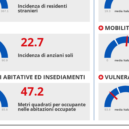
49.
Incidenza di residenti
stranieri
367.1
19.3
media Itali
MOBILI
22.7
38.
Incidenza di anziani soli
90.9
0
media Itali
 ABITATIVE ED INSEDIAMENTI
VULNERA
47.2
97.
Metri quadrati per occupante
nelle abitazioni occupate
85.6
93.6
media Itali