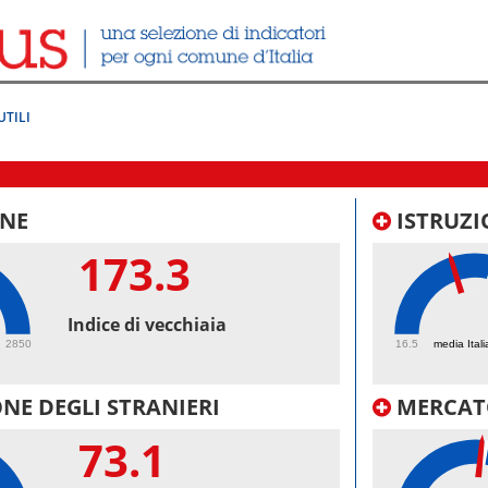
UTILI
NE
ISTRUZI
173.3
43.
Indice di vecchiaia
2850
16.5
media Itali
NE DEGLI STRANIERI
MERCAT
73.1