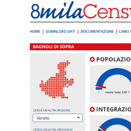
Vai
direttamente
a:
Contenuto
Ricerca
HOME
DOWNLOAD DATI
DOCUMENTAZIONE
LINKS 
.
BAGNOLI DI SOPRA
POPOLAZIO
173.3
0
media Italia 148.7
INTEGRAZIO
CERCA UN'ALTRA REGIONE
Veneto
CERCA UN'ALTRA PROVINCIA