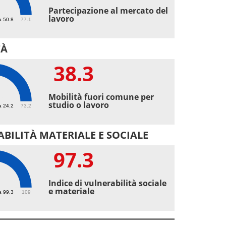
7
Partecipazione al mercato del
lavoro
a 50.8
77.1
TÀ
38.3
3
Mobilità fuori comune per
studio o lavoro
a 24.2
73.2
BILITÀ MATERIALE E SOCIALE
97.3
3
Indice di vulnerabilità sociale
e materiale
a 99.3
109