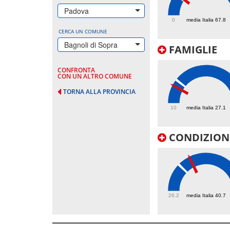
73.1
Padova
0
media Italia 67.8
CERCA UN COMUNE
Bagnoli di Sopra
FAMIGLIE
CONFRONTA
CON UN ALTRO COMUNE
TORNA ALLA PROVINCIA
22.7
10
media Italia 27.1
CONDIZIONI
47.2
26.2
media Italia 40.7