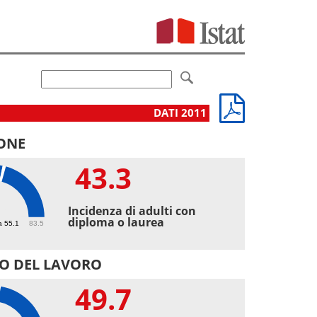
DATI 2011
ONE
43.3
3
Incidenza di adulti con
diploma o laurea
a 55.1
83.5
O DEL LAVORO
49.7