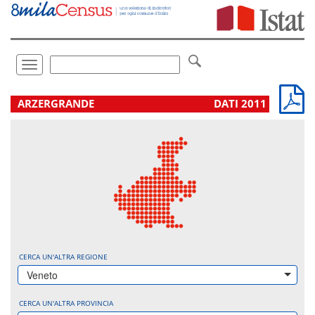
Vai
direttamente
a:
Contenuto
Ricerca
Toggle
navigation
.
ARZERGRANDE
DATI 2011
CERCA UN'ALTRA REGIONE
Veneto
CERCA UN'ALTRA PROVINCIA