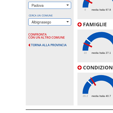
54
Padova
0
media Italia 67.8
CERCA UN COMUNE
Albignasego
FAMIGLIE
CONFRONTA
CON UN ALTRO COMUNE
TORNA ALLA PROVINCIA
20.4
10
media Italia 27.1
CONDIZIONI
44.9
26.2
media Italia 40.7