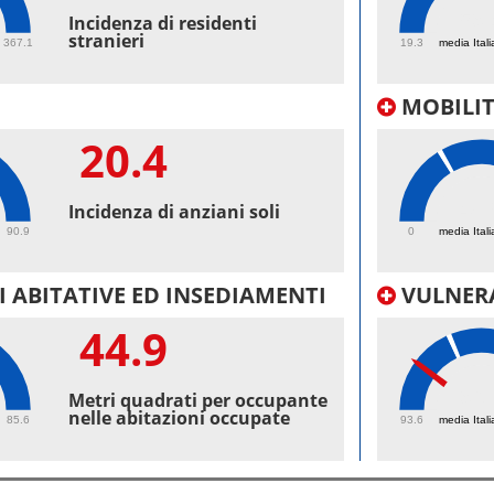
59.
Incidenza di residenti
stranieri
367.1
19.3
media Itali
MOBILI
20.4
48.
Incidenza di anziani soli
90.9
0
media Itali
 ABITATIVE ED INSEDIAMENTI
VULNERA
44.9
96.
Metri quadrati per occupante
nelle abitazioni occupate
85.6
93.6
media Itali