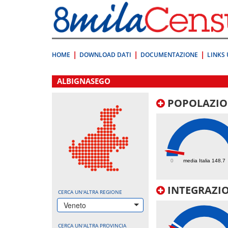
Vai
direttamente
a:
Contenuto
Ricerca
HOME
DOWNLOAD DATI
DOCUMENTAZIONE
LINKS 
.
ALBIGNASEGO
POPOLAZIO
123.1
0
media Italia 148.7
INTEGRAZIO
CERCA UN'ALTRA REGIONE
Veneto
CERCA UN'ALTRA PROVINCIA