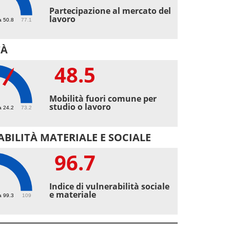
4
Partecipazione al mercato del
lavoro
a 50.8
77.1
TÀ
48.5
5
Mobilità fuori comune per
studio o lavoro
a 24.2
73.2
BILITÀ MATERIALE E SOCIALE
96.7
7
Indice di vulnerabilità sociale
e materiale
a 99.3
109