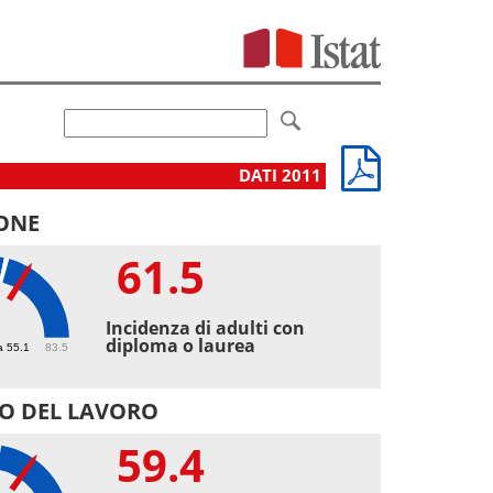
DATI 2011
ONE
61.5
5
Incidenza di adulti con
diploma o laurea
a 55.1
83.5
O DEL LAVORO
59.4