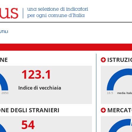
UTILI
NE
ISTRUZI
123.1
61.
Indice di vecchiaia
2850
16.5
media Itali
NE DEGLI STRANIERI
MERCAT
54