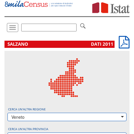
Vai
direttamente
a:
Contenuto
Ricerca
Toggle
navigation
.
SALZANO
DATI 2011
CERCA UN'ALTRA REGIONE
Veneto
CERCA UN'ALTRA PROVINCIA