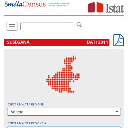
Vai
direttamente
a:
Contenuto
Ricerca
Toggle
navigation
.
SUSEGANA
DATI 2011
CERCA UN'ALTRA REGIONE
Veneto
CERCA UN'ALTRA PROVINCIA