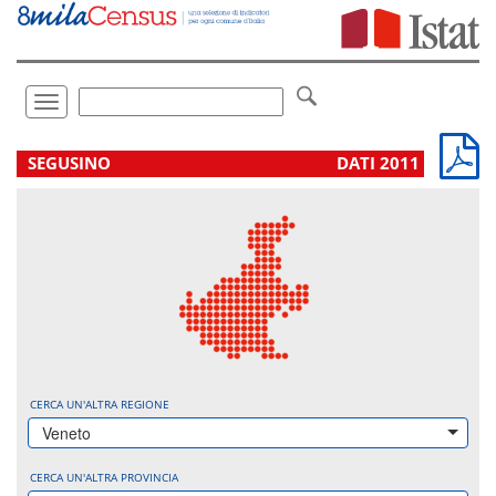
Vai
direttamente
a:
Contenuto
Ricerca
Toggle
navigation
.
SEGUSINO
DATI 2011
CERCA UN'ALTRA REGIONE
Veneto
CERCA UN'ALTRA PROVINCIA