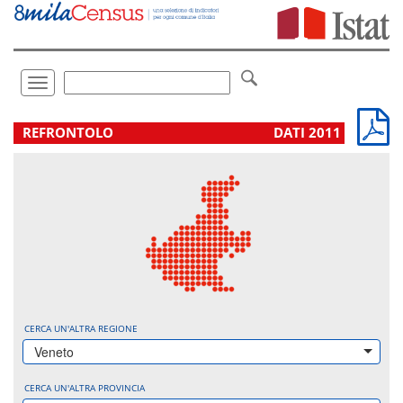
Vai
direttamente
a:
Contenuto
Ricerca
Toggle
navigation
.
REFRONTOLO
DATI 2011
CERCA UN'ALTRA REGIONE
Veneto
CERCA UN'ALTRA PROVINCIA