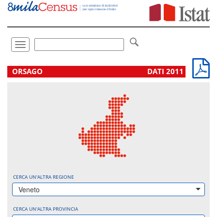
Vai
direttamente
a:
Contenuto
Ricerca
Toggle
navigation
.
ORSAGO
DATI 2011
CERCA UN'ALTRA REGIONE
Veneto
CERCA UN'ALTRA PROVINCIA