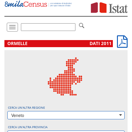
Vai
direttamente
a:
Contenuto
Ricerca
Toggle
navigation
.
ORMELLE
DATI 2011
CERCA UN'ALTRA REGIONE
Veneto
CERCA UN'ALTRA PROVINCIA