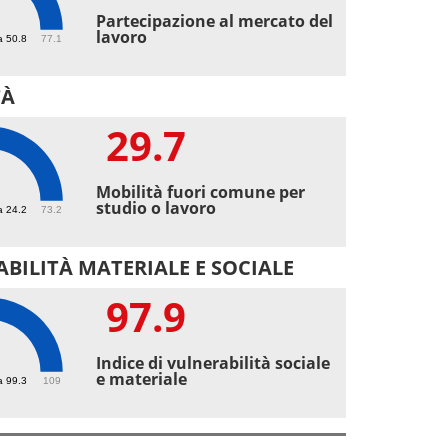
4
Partecipazione al mercato del
lavoro
a 50.8
77.1
TÀ
29.7
7
Mobilità fuori comune per
studio o lavoro
a 24.2
73.2
BILITÀ MATERIALE E SOCIALE
97.9
9
Indice di vulnerabilità sociale
e materiale
a 99.3
109