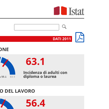
DATI 2011
ONE
63.1
1
Incidenza di adulti con
diploma o laurea
a 55.1
83.5
O DEL LAVORO
56.4