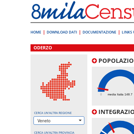
Vai
direttamente
a:
Contenuto
Ricerca
HOME
DOWNLOAD DATI
DOCUMENTAZIONE
LINKS 
.
ODERZO
POPOLAZIO
146.6
0
media Italia 148.7
INTEGRAZIO
CERCA UN'ALTRA REGIONE
Veneto
CERCA UN'ALTRA PROVINCIA