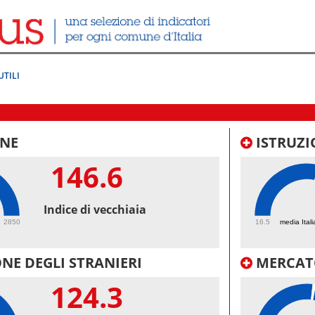
UTILI
NE
ISTRUZI
146.6
63.
Indice di vecchiaia
2850
16.5
media Itali
NE DEGLI STRANIERI
MERCAT
124.3