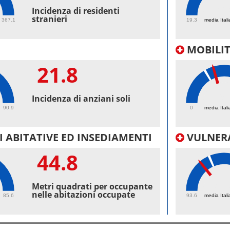
56.
Incidenza di residenti
stranieri
367.1
19.3
media Itali
MOBILI
21.8
29.
Incidenza di anziani soli
90.9
0
media Itali
 ABITATIVE ED INSEDIAMENTI
VULNERA
44.8
97.
Metri quadrati per occupante
nelle abitazioni occupate
85.6
93.6
media Itali