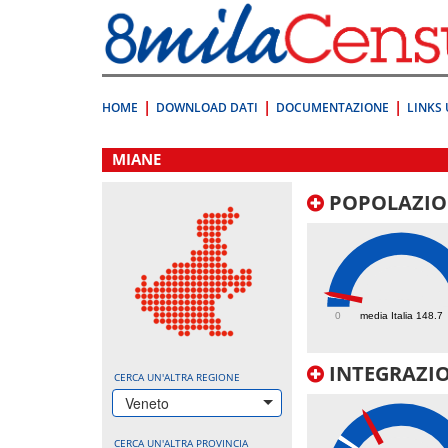
Vai
direttamente
a:
Contenuto
Ricerca
HOME
DOWNLOAD DATI
DOCUMENTAZIONE
LINKS 
.
MIANE
POPOLAZIO
161.7
0
media Italia 148.7
INTEGRAZIO
CERCA UN'ALTRA REGIONE
Veneto
CERCA UN'ALTRA PROVINCIA