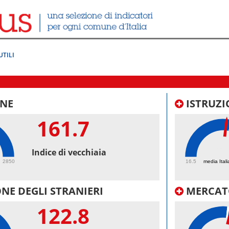
UTILI
NE
ISTRUZI
161.7
52
Indice di vecchiaia
2850
16.5
media Itali
NE DEGLI STRANIERI
MERCAT
122.8