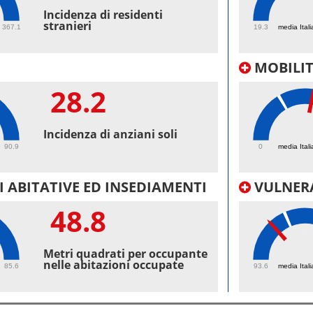
52.
Incidenza di residenti
stranieri
367.1
19.3
media Itali
MOBILI
28.2
40.
Incidenza di anziani soli
90.9
0
media Itali
 ABITATIVE ED INSEDIAMENTI
VULNERA
48.8
97.
Metri quadrati per occupante
nelle abitazioni occupate
85.6
93.6
media Itali