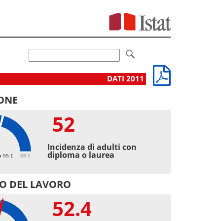
DATI 2011
ONE
52
Incidenza di adulti con
diploma o laurea
a 55.1
83.5
O DEL LAVORO
52.4