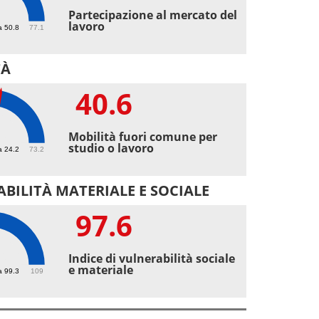
4
Partecipazione al mercato del
lavoro
a 50.8
77.1
TÀ
40.6
6
Mobilità fuori comune per
studio o lavoro
a 24.2
73.2
BILITÀ MATERIALE E SOCIALE
97.6
6
Indice di vulnerabilità sociale
e materiale
a 99.3
109