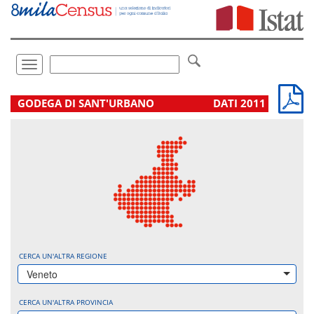
Vai
direttamente
a:
Contenuto
Ricerca
Toggle
navigation
.
GODEGA DI SANT'URBANO
DATI 2011
CERCA UN'ALTRA REGIONE
Veneto
CERCA UN'ALTRA PROVINCIA