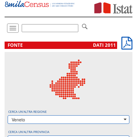
Vai
direttamente
a:
Contenuto
Ricerca
Toggle
navigation
.
FONTE
DATI 2011
CERCA UN'ALTRA REGIONE
Veneto
CERCA UN'ALTRA PROVINCIA