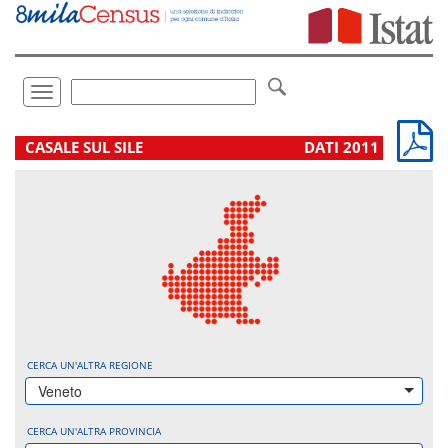
Vai
direttamente
a:
Contenuto
Ricerca
Toggle
navigation
.
CASALE SUL SILE
DATI 2011
CERCA UN'ALTRA REGIONE
Veneto
CERCA UN'ALTRA PROVINCIA