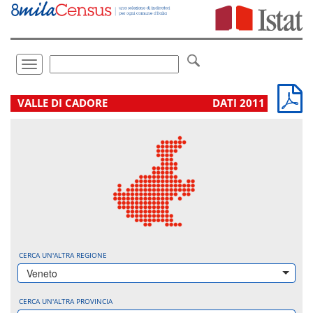
Vai
direttamente
a:
Contenuto
Ricerca
Toggle
navigation
.
VALLE DI CADORE
DATI 2011
CERCA UN'ALTRA REGIONE
Veneto
CERCA UN'ALTRA PROVINCIA