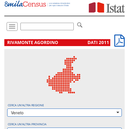
Vai
direttamente
a:
Contenuto
Ricerca
Toggle
navigation
.
RIVAMONTE AGORDINO
DATI 2011
CERCA UN'ALTRA REGIONE
Veneto
CERCA UN'ALTRA PROVINCIA