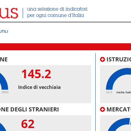
UTILI
NE
ISTRUZI
145.2
58.
Indice di vecchiaia
2850
16.5
media Itali
NE DEGLI STRANIERI
MERCAT
62