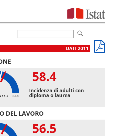
DATI 2011
ONE
58.4
4
Incidenza di adulti con
diploma o laurea
a 55.1
83.5
O DEL LAVORO
56.5