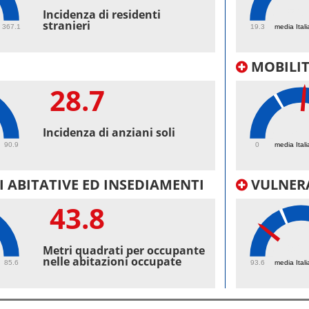
56.
Incidenza di residenti
stranieri
367.1
19.3
media Itali
MOBILI
28.7
38.
Incidenza di anziani soli
90.9
0
media Itali
 ABITATIVE ED INSEDIAMENTI
VULNERA
43.8
96.
Metri quadrati per occupante
nelle abitazioni occupate
85.6
93.6
media Itali