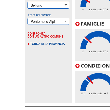
62
Belluno
0
media Italia 67.8
CERCA UN COMUNE
Ponte nelle Alpi
FAMIGLIE
CONFRONTA
CON UN ALTRO COMUNE
TORNA ALLA PROVINCIA
28.7
10
media Italia 27.1
CONDIZIONI
43.8
26.2
media Italia 40.7