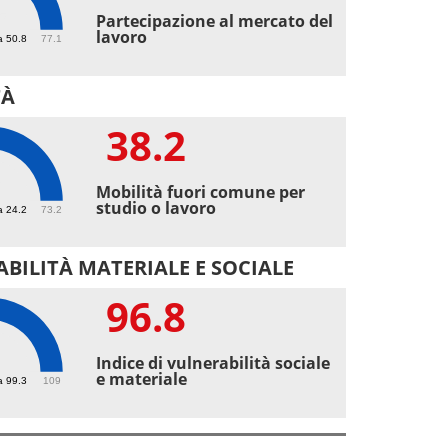
5
Partecipazione al mercato del
lavoro
a 50.8
77.1
TÀ
38.2
2
Mobilità fuori comune per
studio o lavoro
a 24.2
73.2
BILITÀ MATERIALE E SOCIALE
96.8
8
Indice di vulnerabilità sociale
e materiale
a 99.3
109