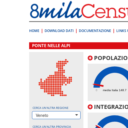
Vai
direttamente
a:
Contenuto
Ricerca
HOME
DOWNLOAD DATI
DOCUMENTAZIONE
LINKS 
.
PONTE NELLE ALPI
POPOLAZIO
145.2
0
media Italia 148.7
INTEGRAZIO
CERCA UN'ALTRA REGIONE
Veneto
CERCA UN'ALTRA PROVINCIA