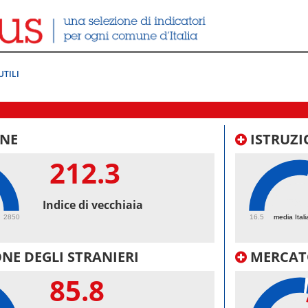
UTILI
NE
ISTRUZI
212.3
59.
Indice di vecchiaia
2850
16.5
media Itali
NE DEGLI STRANIERI
MERCAT
85.8