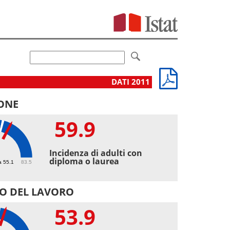
DATI 2011
ONE
59.9
9
Incidenza di adulti con
diploma o laurea
a 55.1
83.5
O DEL LAVORO
53.9