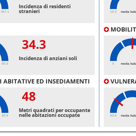
53.
Incidenza di residenti
stranieri
367.1
19.3
media Itali
MOBILI
34.3
36.
Incidenza di anziani soli
90.9
0
media Itali
 ABITATIVE ED INSEDIAMENTI
VULNERA
48
96.
Metri quadrati per occupante
nelle abitazioni occupate
85.6
93.6
media Itali