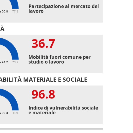
9
Partecipazione al mercato del
lavoro
a 50.8
77.1
TÀ
36.7
7
Mobilità fuori comune per
studio o lavoro
a 24.2
73.2
BILITÀ MATERIALE E SOCIALE
96.8
8
Indice di vulnerabilità sociale
e materiale
a 99.3
109