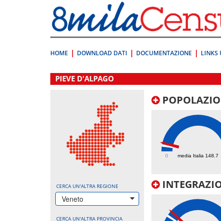
Vai
direttamente
a:
Contenuto
Ricerca
HOME
DOWNLOAD DATI
DOCUMENTAZIONE
LINKS 
.
PIEVE D'ALPAGO
POPOLAZIO
212.3
0
media Italia 148.7
INTEGRAZIO
CERCA UN'ALTRA REGIONE
Veneto
CERCA UN'ALTRA PROVINCIA