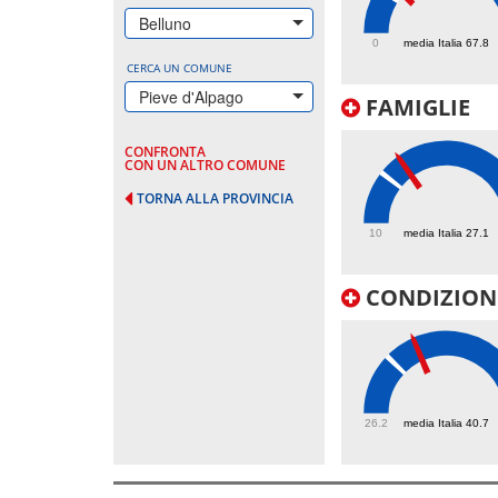
85.8
Belluno
0
media Italia 67.8
CERCA UN COMUNE
Pieve d'Alpago
FAMIGLIE
CONFRONTA
CON UN ALTRO COMUNE
TORNA ALLA PROVINCIA
34.3
10
media Italia 27.1
CONDIZIONI
48
26.2
media Italia 40.7