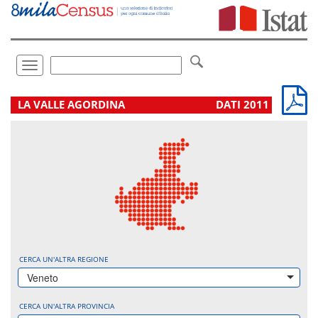
Vai
direttamente
a:
Contenuto
Ricerca
Toggle
navigation
.
LA VALLE AGORDINA
DATI 2011
CERCA UN'ALTRA REGIONE
Veneto
CERCA UN'ALTRA PROVINCIA