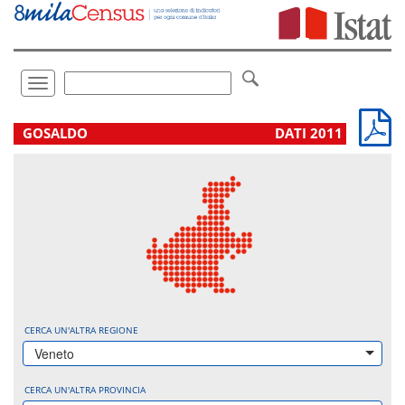
Vai
direttamente
a:
Contenuto
Ricerca
Toggle
navigation
.
GOSALDO
DATI 2011
CERCA UN'ALTRA REGIONE
Veneto
CERCA UN'ALTRA PROVINCIA