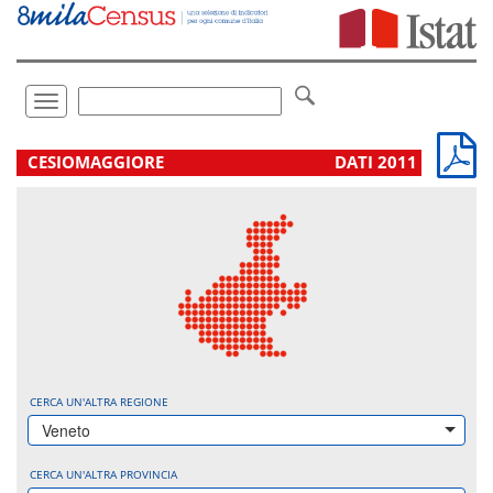
Vai
direttamente
a:
Contenuto
Ricerca
Toggle
navigation
.
CESIOMAGGIORE
DATI 2011
CERCA UN'ALTRA REGIONE
Veneto
CERCA UN'ALTRA PROVINCIA