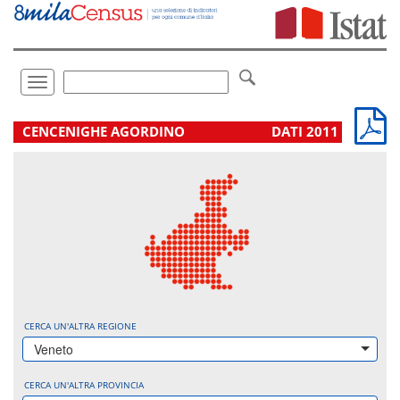
Vai
direttamente
a:
Contenuto
Ricerca
Toggle
navigation
.
CENCENIGHE AGORDINO
DATI 2011
CERCA UN'ALTRA REGIONE
Veneto
CERCA UN'ALTRA PROVINCIA