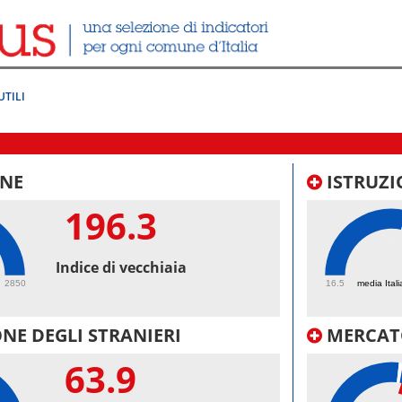
UTILI
NE
ISTRUZI
196.3
68.
Indice di vecchiaia
2850
16.5
media Itali
NE DEGLI STRANIERI
MERCAT
63.9