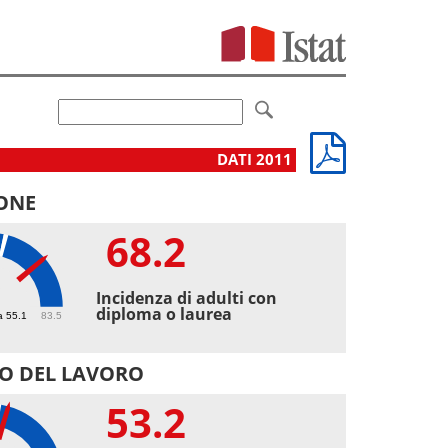
DATI 2011
ONE
68.2
2
Incidenza di adulti con
diploma o laurea
a 55.1
83.5
O DEL LAVORO
53.2