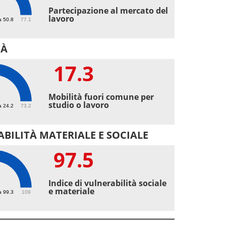
2
Partecipazione al mercato del
lavoro
a 50.8
77.1
TÀ
17.3
3
Mobilità fuori comune per
studio o lavoro
a 24.2
73.2
BILITÀ MATERIALE E SOCIALE
97.5
5
Indice di vulnerabilità sociale
e materiale
a 99.3
109