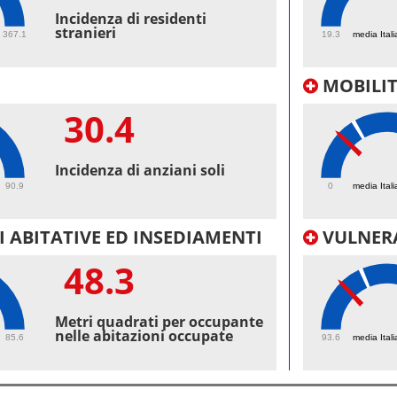
53.
Incidenza di residenti
stranieri
367.1
19.3
media Itali
MOBILI
30.4
17.
Incidenza di anziani soli
90.9
0
media Itali
 ABITATIVE ED INSEDIAMENTI
VULNERA
48.3
97.
Metri quadrati per occupante
nelle abitazioni occupate
85.6
93.6
media Itali