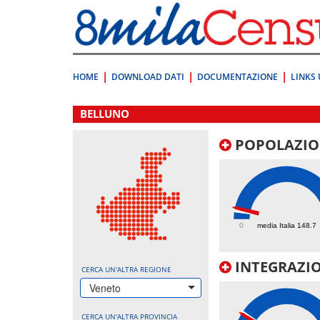
Vai
direttamente
a:
Contenuto
Ricerca
HOME
DOWNLOAD DATI
DOCUMENTAZIONE
LINKS 
.
BELLUNO
POPOLAZIO
196.3
0
media Italia 148.7
INTEGRAZIO
CERCA UN'ALTRA REGIONE
Veneto
CERCA UN'ALTRA PROVINCIA