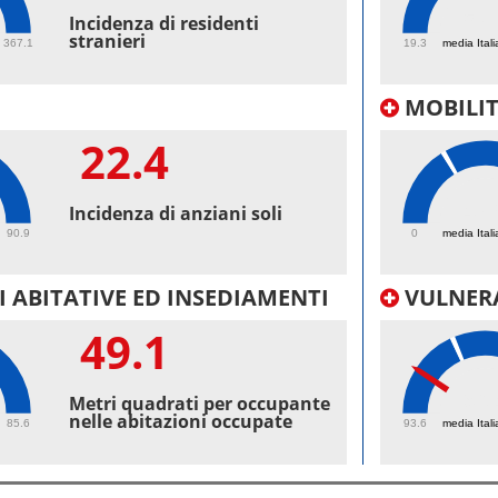
57.
Incidenza di residenti
stranieri
367.1
19.3
media Itali
MOBILI
22.4
47.
Incidenza di anziani soli
90.9
0
media Itali
 ABITATIVE ED INSEDIAMENTI
VULNERA
49.1
96.
Metri quadrati per occupante
nelle abitazioni occupate
85.6
93.6
media Itali