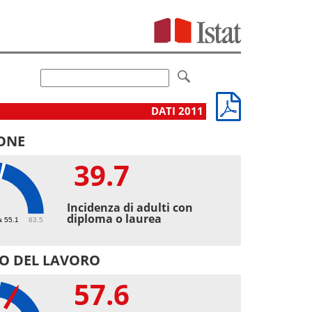
DATI 2011
ONE
39.7
7
Incidenza di adulti con
diploma o laurea
a 55.1
83.5
O DEL LAVORO
57.6