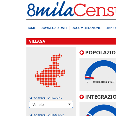
Vai
direttamente
a:
Contenuto
Ricerca
HOME
DOWNLOAD DATI
DOCUMENTAZIONE
LINKS 
.
VILLAGA
POPOLAZIO
118.1
0
media Italia 148.7
INTEGRAZIO
CERCA UN'ALTRA REGIONE
Veneto
CERCA UN'ALTRA PROVINCIA