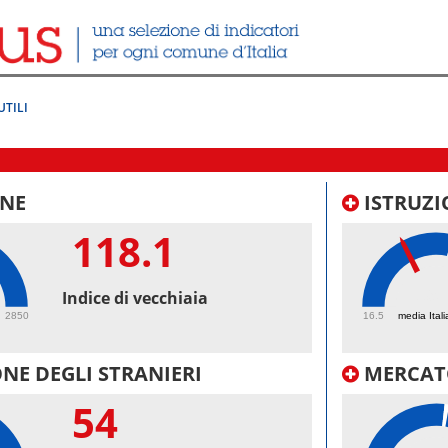
UTILI
NE
ISTRUZI
118.1
39.
Indice di vecchiaia
2850
16.5
media Itali
NE DEGLI STRANIERI
MERCAT
54