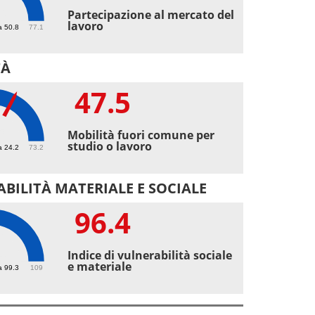
6
Partecipazione al mercato del
lavoro
a 50.8
77.1
TÀ
47.5
5
Mobilità fuori comune per
studio o lavoro
a 24.2
73.2
BILITÀ MATERIALE E SOCIALE
96.4
4
Indice di vulnerabilità sociale
e materiale
a 99.3
109