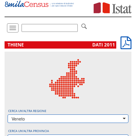
Vai
direttamente
a:
Contenuto
Ricerca
Toggle
navigation
.
THIENE
DATI 2011
CERCA UN'ALTRA REGIONE
Veneto
CERCA UN'ALTRA PROVINCIA