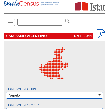
Vai
direttamente
a:
Contenuto
Ricerca
Toggle
navigation
.
CAMISANO VICENTINO
DATI 2011
CERCA UN'ALTRA REGIONE
Veneto
CERCA UN'ALTRA PROVINCIA