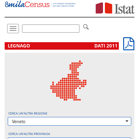
Vai
direttamente
a:
Contenuto
Ricerca
Toggle
navigation
.
LEGNAGO
DATI 2011
CERCA UN'ALTRA REGIONE
Veneto
CERCA UN'ALTRA PROVINCIA