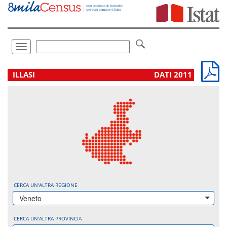
Vai
direttamente
a:
Contenuto
Ricerca
Toggle
navigation
.
ILLASI
DATI 2011
CERCA UN'ALTRA REGIONE
Veneto
CERCA UN'ALTRA PROVINCIA