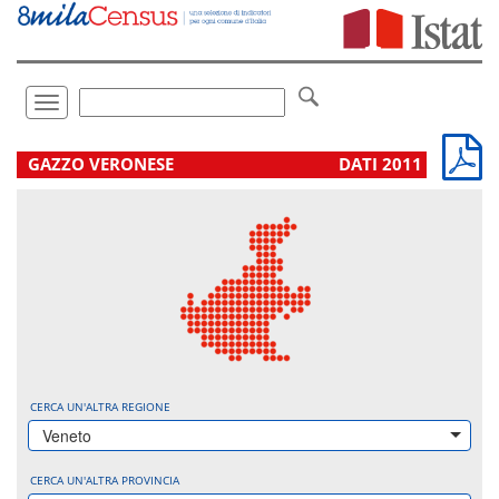
Vai
direttamente
a:
Contenuto
Ricerca
Toggle
navigation
.
GAZZO VERONESE
DATI 2011
CERCA UN'ALTRA REGIONE
Veneto
CERCA UN'ALTRA PROVINCIA