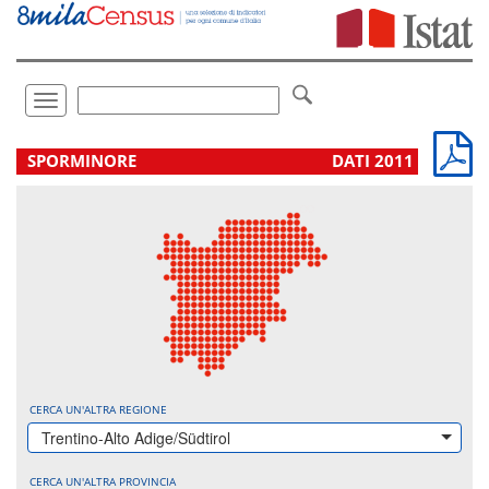
Vai
direttamente
a:
Contenuto
Ricerca
Toggle
navigation
.
SPORMINORE
DATI 2011
CERCA UN'ALTRA REGIONE
Trentino-Alto Adige/Südtirol
CERCA UN'ALTRA PROVINCIA