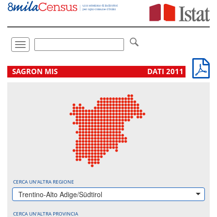
Vai
direttamente
a:
Contenuto
Ricerca
Toggle
navigation
.
SAGRON MIS
DATI 2011
CERCA UN'ALTRA REGIONE
Trentino-Alto Adige/Südtirol
CERCA UN'ALTRA PROVINCIA