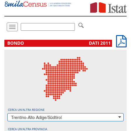
Vai
direttamente
a:
Contenuto
Ricerca
Toggle
navigation
.
BONDO
DATI 2011
CERCA UN'ALTRA REGIONE
Trentino-Alto Adige/Südtirol
CERCA UN'ALTRA PROVINCIA