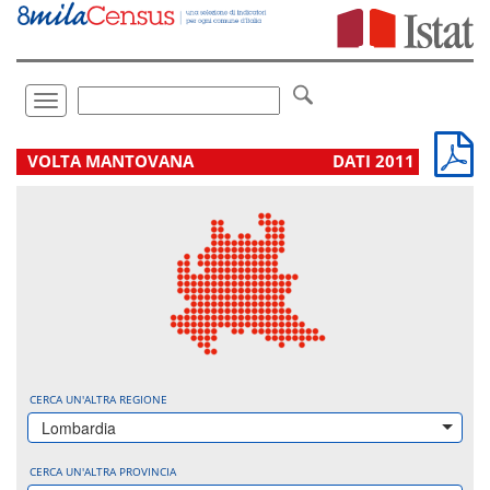
Vai
direttamente
a:
Contenuto
Ricerca
Toggle
navigation
.
VOLTA MANTOVANA
DATI 2011
CERCA UN'ALTRA REGIONE
Lombardia
CERCA UN'ALTRA PROVINCIA