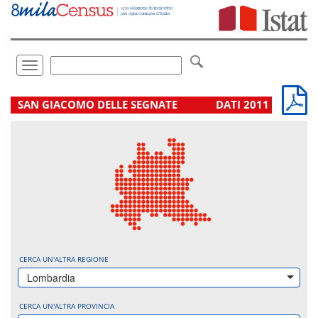
Vai
direttamente
a:
Contenuto
Ricerca
Toggle
navigation
.
SAN GIACOMO DELLE SEGNATE
DATI 2011
CERCA UN'ALTRA REGIONE
Lombardia
CERCA UN'ALTRA PROVINCIA