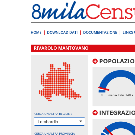
Vai
direttamente
a:
Contenuto
Ricerca
HOME
DOWNLOAD DATI
DOCUMENTAZIONE
LINKS 
.
RIVAROLO MANTOVANO
POPOLAZIO
197.2
0
media Italia 148.7
INTEGRAZIO
CERCA UN'ALTRA REGIONE
Lombardia
CERCA UN'ALTRA PROVINCIA