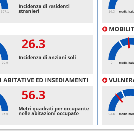
52.
Incidenza di residenti
stranieri
367.1
19.3
media Itali
MOBILI
26.3
34.
Incidenza di anziani soli
90.9
0
media Itali
 ABITATIVE ED INSEDIAMENTI
VULNERA
56.3
97.
Metri quadrati per occupante
nelle abitazioni occupate
85.6
93.6
media Itali