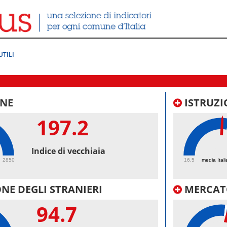
UTILI
NE
ISTRUZI
197.2
50.
Indice di vecchiaia
2850
16.5
media Itali
NE DEGLI STRANIERI
MERCAT
94.7