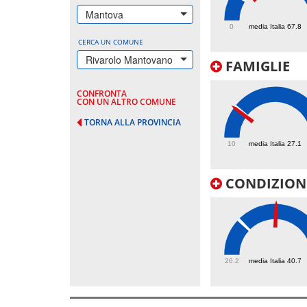
94.7
Mantova
0
media Italia 67.8
CERCA UN COMUNE
Rivarolo Mantovano
FAMIGLIE
CONFRONTA
CON UN ALTRO COMUNE
TORNA ALLA PROVINCIA
26.3
10
media Italia 27.1
CONDIZIONI
56.3
26.2
media Italia 40.7