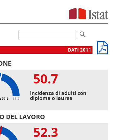
DATI 2011
ONE
50.7
7
Incidenza di adulti con
diploma o laurea
a 55.1
83.5
O DEL LAVORO
52.3