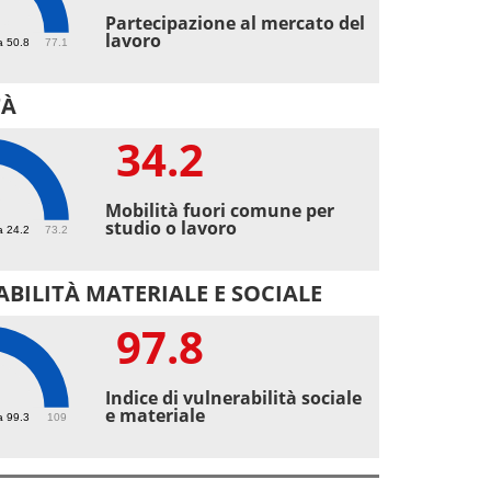
3
Partecipazione al mercato del
lavoro
a 50.8
77.1
TÀ
34.2
2
Mobilità fuori comune per
studio o lavoro
a 24.2
73.2
BILITÀ MATERIALE E SOCIALE
97.8
8
Indice di vulnerabilità sociale
e materiale
a 99.3
109