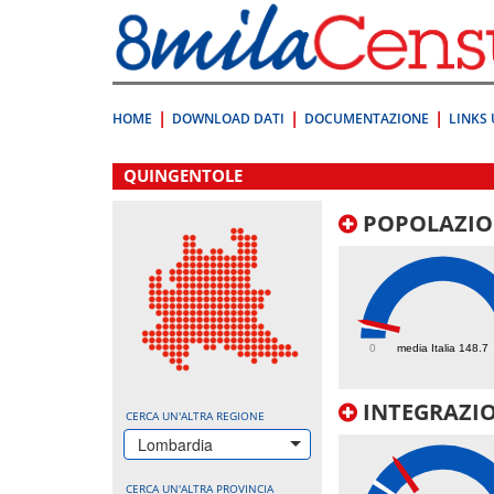
Vai
direttamente
a:
Contenuto
Ricerca
HOME
DOWNLOAD DATI
DOCUMENTAZIONE
LINKS 
.
QUINGENTOLE
POPOLAZIO
188.1
0
media Italia 148.7
INTEGRAZIO
CERCA UN'ALTRA REGIONE
Lombardia
CERCA UN'ALTRA PROVINCIA