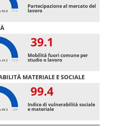
6
Partecipazione al mercato del
lavoro
a 50.8
77.1
TÀ
39.1
1
Mobilità fuori comune per
studio o lavoro
a 24.2
73.2
BILITÀ MATERIALE E SOCIALE
99.4
4
Indice di vulnerabilità sociale
e materiale
a 99.3
109