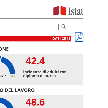
DATI 2011
ONE
42.4
4
Incidenza di adulti con
diploma o laurea
a 55.1
83.5
O DEL LAVORO
48.6