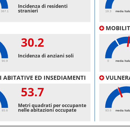
48.
Incidenza di residenti
stranieri
367.1
19.3
media Itali
MOBILI
30.2
39.
Incidenza di anziani soli
90.9
0
media Itali
 ABITATIVE ED INSEDIAMENTI
VULNERA
53.7
99.
Metri quadrati per occupante
nelle abitazioni occupate
85.6
93.6
media Itali