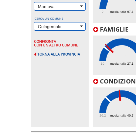
111.4
Mantova
0
media Italia 67.8
CERCA UN COMUNE
Quingentole
FAMIGLIE
CONFRONTA
CON UN ALTRO COMUNE
TORNA ALLA PROVINCIA
30.2
10
media Italia 27.1
CONDIZIONI
53.7
26.2
media Italia 40.7