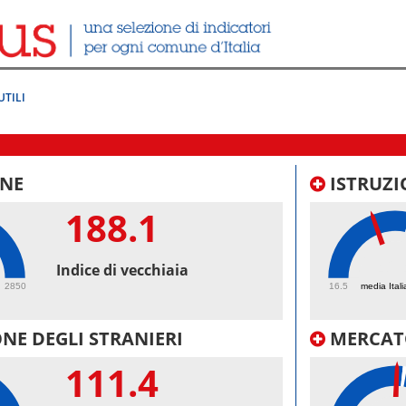
UTILI
NE
ISTRUZI
188.1
42.
Indice di vecchiaia
2850
16.5
media Itali
NE DEGLI STRANIERI
MERCAT
111.4