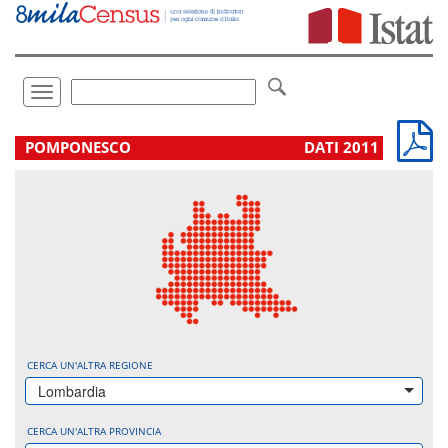
Vai
direttamente
a:
Contenuto
Ricerca
Toggle
navigation
.
POMPONESCO
DATI 2011
CERCA UN'ALTRA REGIONE
Lombardia
CERCA UN'ALTRA PROVINCIA