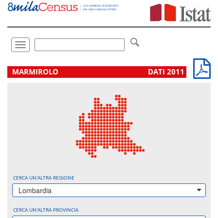
Vai
direttamente
a:
Contenuto
Ricerca
Toggle
navigation
.
MARMIROLO
DATI 2011
CERCA UN'ALTRA REGIONE
Lombardia
CERCA UN'ALTRA PROVINCIA