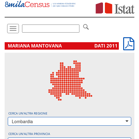
Vai
direttamente
a:
Contenuto
Ricerca
Toggle
navigation
.
MARIANA MANTOVANA
DATI 2011
CERCA UN'ALTRA REGIONE
Lombardia
CERCA UN'ALTRA PROVINCIA