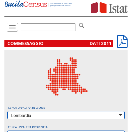
Vai
direttamente
a:
Contenuto
Ricerca
Toggle
navigation
.
COMMESSAGGIO
DATI 2011
CERCA UN'ALTRA REGIONE
Lombardia
CERCA UN'ALTRA PROVINCIA