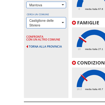
189.4
Mantova
0
media Italia 67.8
CERCA UN COMUNE
Castiglione delle
FAMIGLIE
Stiviere
CONFRONTA
CON UN ALTRO COMUNE
24.8
TORNA ALLA PROVINCIA
10
media Italia 27.1
CONDIZIONI
40.4
26.2
media Italia 40.7