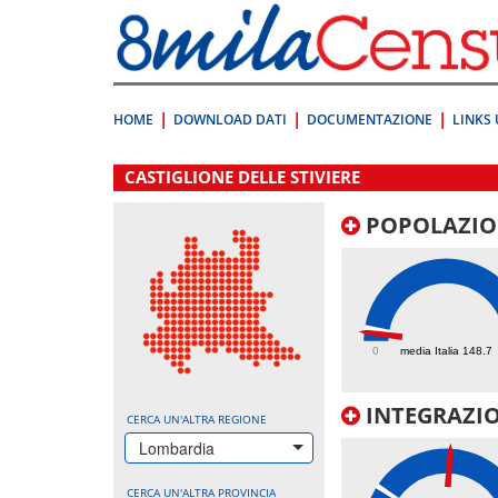
Vai
direttamente
a:
Contenuto
Ricerca
HOME
DOWNLOAD DATI
DOCUMENTAZIONE
LINKS 
.
CASTIGLIONE DELLE STIVIERE
POPOLAZIO
97.6
0
media Italia 148.7
INTEGRAZIO
CERCA UN'ALTRA REGIONE
Lombardia
CERCA UN'ALTRA PROVINCIA