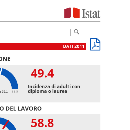
DATI 2011
ONE
49.4
4
Incidenza di adulti con
diploma o laurea
a 55.1
83.5
O DEL LAVORO
58.8