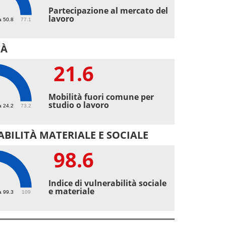
8
Partecipazione al mercato del
lavoro
a 50.8
77.1
TÀ
21.6
6
Mobilità fuori comune per
studio o lavoro
a 24.2
73.2
BILITÀ MATERIALE E SOCIALE
98.6
6
Indice di vulnerabilità sociale
e materiale
a 99.3
109