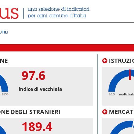
UTILI
NE
ISTRUZI
97.6
49.
Indice di vecchiaia
2850
16.5
media Itali
NE DEGLI STRANIERI
MERCAT
189.4