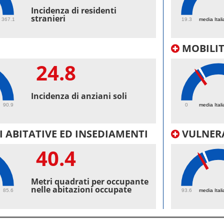
58.
Incidenza di residenti
stranieri
367.1
19.3
media Itali
MOBILI
24.8
21.
Incidenza di anziani soli
90.9
0
media Itali
 ABITATIVE ED INSEDIAMENTI
VULNERA
40.4
98.
Metri quadrati per occupante
nelle abitazioni occupate
85.6
93.6
media Itali