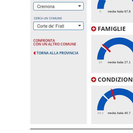
106.1
Cremona
0
media Italia 67.8
CERCA UN COMUNE
Corte de' Frati
FAMIGLIE
CONFRONTA
CON UN ALTRO COMUNE
TORNA ALLA PROVINCIA
29
10
media Italia 27.1
CONDIZIONI
49.1
26.2
media Italia 40.7