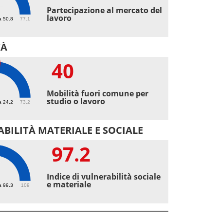
5
Partecipazione al mercato del
lavoro
a 50.8
77.1
TÀ
40
Mobilità fuori comune per
studio o lavoro
a 24.2
73.2
BILITÀ MATERIALE E SOCIALE
97.2
2
Indice di vulnerabilità sociale
e materiale
a 99.3
109