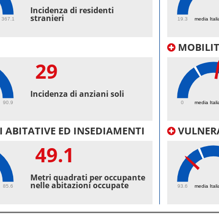
51.
Incidenza di residenti
stranieri
367.1
19.3
media Itali
MOBILI
29
40
Incidenza di anziani soli
90.9
0
media Itali
 ABITATIVE ED INSEDIAMENTI
VULNERA
49.1
97.
Metri quadrati per occupante
nelle abitazioni occupate
85.6
93.6
media Itali