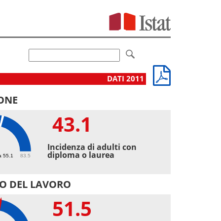
DATI 2011
ONE
43.1
1
Incidenza di adulti con
diploma o laurea
a 55.1
83.5
O DEL LAVORO
51.5