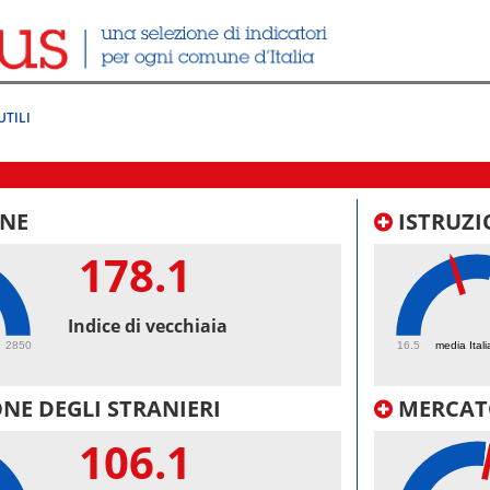
UTILI
NE
ISTRUZI
178.1
43.
Indice di vecchiaia
2850
16.5
media Itali
NE DEGLI STRANIERI
MERCAT
106.1