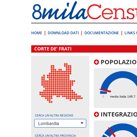
Vai
direttamente
a:
Contenuto
Ricerca
HOME
DOWNLOAD DATI
DOCUMENTAZIONE
LINKS 
.
CORTE DE' FRATI
POPOLAZIO
178.1
0
media Italia 148.7
INTEGRAZIO
CERCA UN'ALTRA REGIONE
Lombardia
CERCA UN'ALTRA PROVINCIA