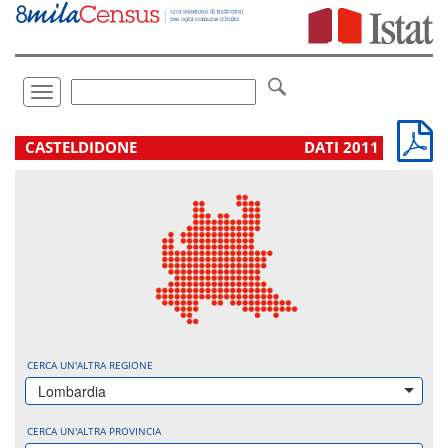
Vai
direttamente
a:
Contenuto
Ricerca
Toggle
navigation
.
CASTELDIDONE
DATI 2011
CERCA UN'ALTRA REGIONE
Lombardia
CERCA UN'ALTRA PROVINCIA