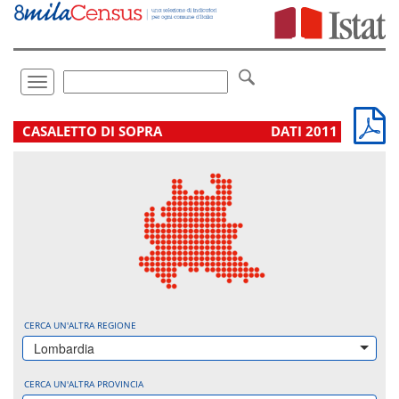
Vai
direttamente
a:
Contenuto
Ricerca
Toggle
navigation
.
CASALETTO DI SOPRA
DATI 2011
CERCA UN'ALTRA REGIONE
Lombardia
CERCA UN'ALTRA PROVINCIA