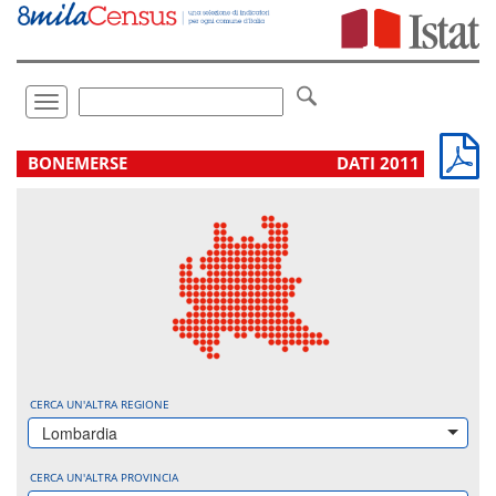
Vai
direttamente
a:
Contenuto
Ricerca
Toggle
navigation
.
BONEMERSE
DATI 2011
CERCA UN'ALTRA REGIONE
Lombardia
CERCA UN'ALTRA PROVINCIA