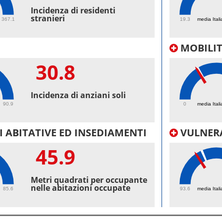
50.
Incidenza di residenti
stranieri
367.1
19.3
media Itali
MOBILI
30.8
23.
Incidenza di anziani soli
90.9
0
media Itali
 ABITATIVE ED INSEDIAMENTI
VULNERA
45.9
98.
Metri quadrati per occupante
nelle abitazioni occupate
85.6
93.6
media Itali