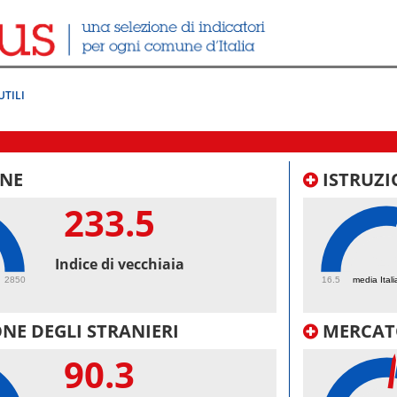
UTILI
NE
ISTRUZI
233.5
64.
Indice di vecchiaia
2850
16.5
media Itali
NE DEGLI STRANIERI
MERCAT
90.3