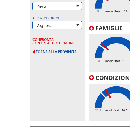
90.3
Pavia
0
media Italia 67.8
CERCA UN COMUNE
Voghera
FAMIGLIE
CONFRONTA
CON UN ALTRO COMUNE
TORNA ALLA PROVINCIA
30.8
10
media Italia 27.1
CONDIZIONI
45.9
26.2
media Italia 40.7