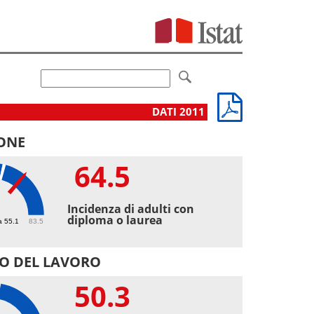
DATI 2011
ONE
64.5
5
Incidenza di adulti con
diploma o laurea
a 55.1
83.5
O DEL LAVORO
50.3