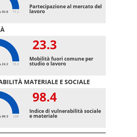
3
Partecipazione al mercato del
lavoro
a 50.8
77.1
TÀ
23.3
3
Mobilità fuori comune per
studio o lavoro
a 24.2
73.2
BILITÀ MATERIALE E SOCIALE
98.4
4
Indice di vulnerabilità sociale
e materiale
a 99.3
109