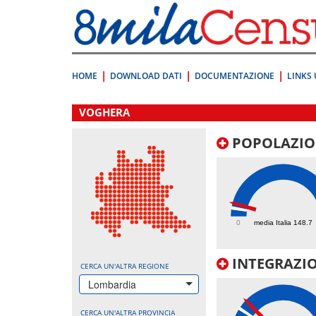
Vai
direttamente
a:
Contenuto
Ricerca
HOME
DOWNLOAD DATI
DOCUMENTAZIONE
LINKS 
.
VOGHERA
POPOLAZIO
233.5
0
media Italia 148.7
INTEGRAZIO
CERCA UN'ALTRA REGIONE
Lombardia
CERCA UN'ALTRA PROVINCIA