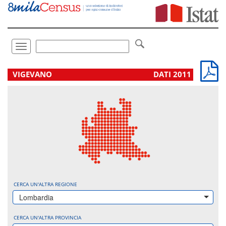
Vai
direttamente
a:
Contenuto
Ricerca
Toggle
navigation
.
VIGEVANO
DATI 2011
CERCA UN'ALTRA REGIONE
Lombardia
CERCA UN'ALTRA PROVINCIA