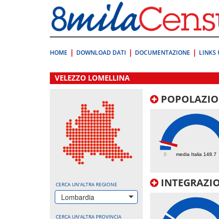
Vai
direttamente
a:
Contenuto
Ricerca
HOME
DOWNLOAD DATI
DOCUMENTAZIONE
LINKS 
.
VELEZZO LOMELLINA
POPOLAZIO
211.1
0
media Italia 148.7
INTEGRAZIO
CERCA UN'ALTRA REGIONE
Lombardia
CERCA UN'ALTRA PROVINCIA