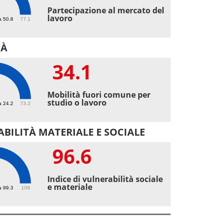
3
Partecipazione al mercato del
lavoro
a 50.8
77.1
TÀ
34.1
1
Mobilità fuori comune per
studio o lavoro
a 24.2
73.2
BILITÀ MATERIALE E SOCIALE
96.6
6
Indice di vulnerabilità sociale
e materiale
a 99.3
109