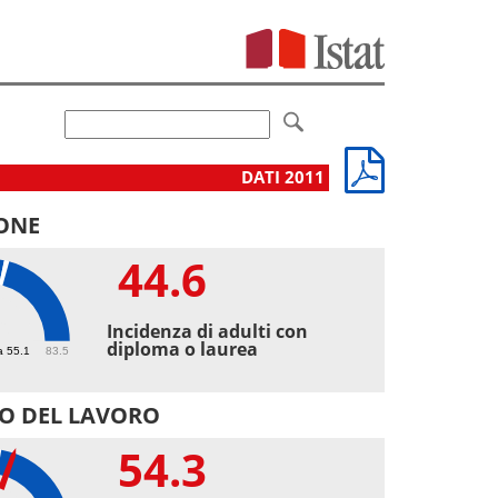
DATI 2011
ONE
44.6
6
Incidenza di adulti con
diploma o laurea
a 55.1
83.5
O DEL LAVORO
54.3