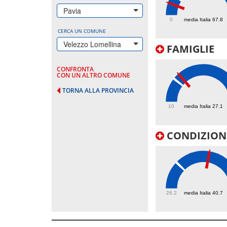
39.6
Pavia
0
media Italia 67.8
CERCA UN COMUNE
Velezzo Lomellina
FAMIGLIE
CONFRONTA
CON UN ALTRO COMUNE
TORNA ALLA PROVINCIA
31.6
10
media Italia 27.1
CONDIZIONI
59
26.2
media Italia 40.7