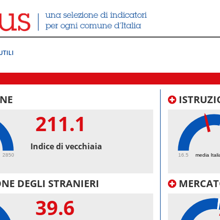
UTILI
NE
ISTRUZI
211.1
44.
Indice di vecchiaia
2850
16.5
media Itali
NE DEGLI STRANIERI
MERCAT
39.6