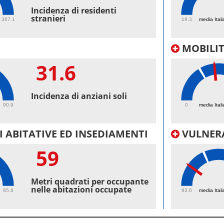
54.
Incidenza di residenti
stranieri
367.1
19.3
media Itali
MOBILI
31.6
34.
Incidenza di anziani soli
90.9
0
media Itali
 ABITATIVE ED INSEDIAMENTI
VULNERA
59
96.
Metri quadrati per occupante
nelle abitazioni occupate
85.6
93.6
media Itali