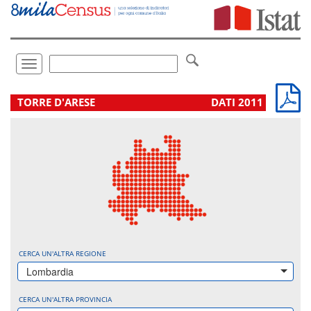
Vai
direttamente
a:
Contenuto
Ricerca
Toggle
navigation
.
TORRE D'ARESE
DATI 2011
CERCA UN'ALTRA REGIONE
Lombardia
CERCA UN'ALTRA PROVINCIA